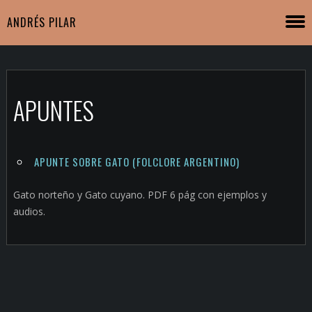
ANDRÉS PILAR
APUNTES
APUNTE SOBRE GATO (FOLCLORE ARGENTINO)
Gato norteño y Gato cuyano. PDF 6 pág con ejemplos y
audios.